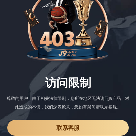
访问限制
尊敬的用户，由于相关法律限制，您所在地区无法访问J9产品，对
此造成的不便，我们深表歉意，您如有疑问请联系客服。
联系客服